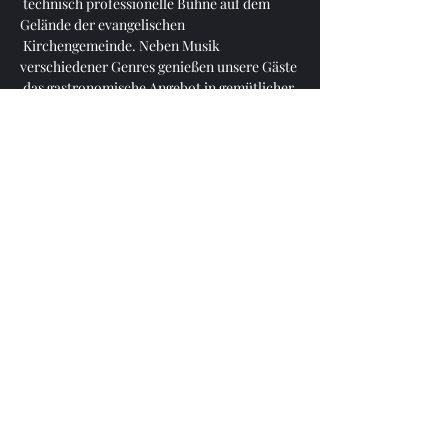
 technisch professionelle Bühne auf dem 
Gelände der evangelischen 
 Kirchengemeinde. Neben Musik 
verschiedener Genres genießen unsere Gäste 
 das gastronomische Angebot in gemütlicher 
Biergarten-Atmosphäre. Rock at  Church ist 
ein etablierter Treffpunkt für vielfältige 
Besuchergruppen.
Seit 2023 wird auch ein Kinderprogramm, 
Rock at Church Kids, angeboten, bei dem die 
Kleinsten Spaß haben können.
Rock at Church bietet sowohl erfahreneren 
 Musiker*innen als auch 
Nachwuchskünster*innen eine Plattform 
und  Auftrittsmöglichkeit unter besten 
Bedingungen.
Mehr anzeigen